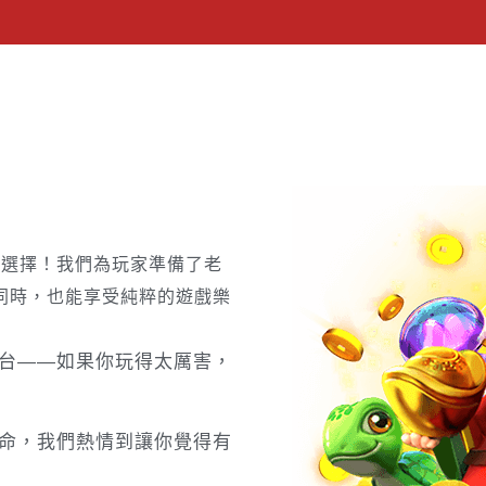
佳選擇！我們為玩家準備了老
同時，也能享受純粹的遊戲樂
台——如果你玩得太厲害，
命，我們熱情到讓你覺得有