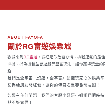
ABOUT FAYOFA
關於RG富遊娛樂城
歡迎來到
RG富遊
，這裡是你放鬆心情、挑戰運氣的最
虎機、捕魚機和益智遊戲等豐富玩法，讓你贏得獎金的
趣
我們是全宇宙（沒錯，全宇宙）最懂玩家心的娛樂平
記得給朋友發紅包，讓你的傳奇名聲響徹發友圈！
如果有任何問題，我們的客服小哥哥小姐姐們隨時待
點不好意思！