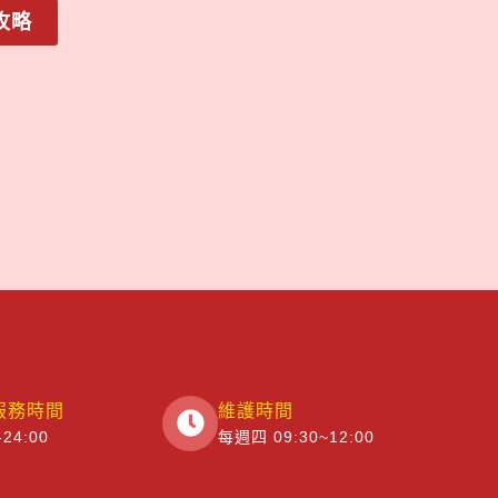
攻略
服務時間
維護時間
-24:00
每週四 09:30~12:00