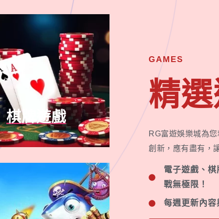
GAMES
精選
棋牌遊戲
RG富遊娛樂城為
創新，應有盡有，
電子遊戲、棋
戰無極限！
每週更新內容