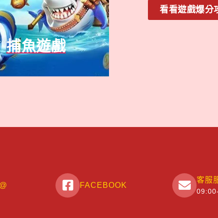
看看遊戲爆分
捕魚遊戲
客服
E@
FACEBOOK
09:00