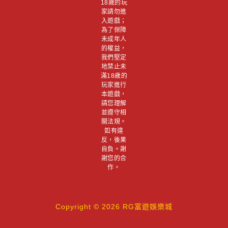
18歲的玩
家請勿進
入遊戲；
為了保障
未成年人
的權益，
我們堅定
地禁止未
滿18歲的
玩家進行
本遊戲，
請您理解
並遵守相
關法規。
如有違
反，後果
自負。謝
謝您的合
作。
Copyright © 2026 RG富遊娛樂城