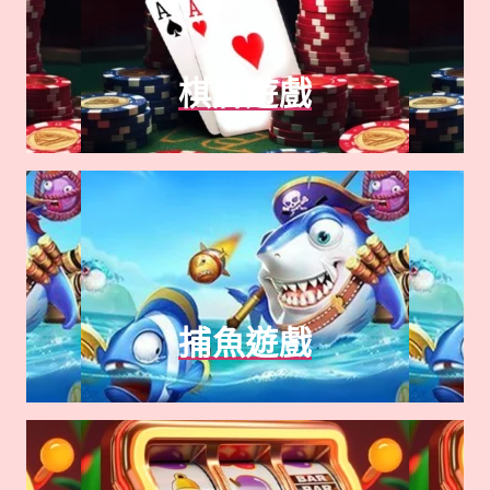
棋牌遊戲
捕魚遊戲