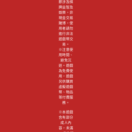
節涉及棋
牌益智及
娛樂，非
現金交易
賭博，使
用者請勿
進行非法
遊戲幣交
易。
※注意使
用時間、
避免沉
迷。遊戲
為免費使
用，遊戲
另供購買
虛擬遊戲
幣、物品
等付費服
務。
※本遊戲
含有部分
成人內
容，未滿