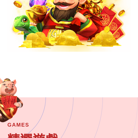
GAMES