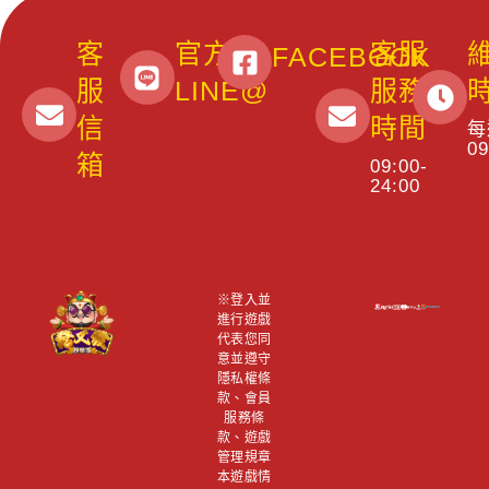
客
官方
客服
FACEBOOK
服
LINE@
服務
信
時間
每
09
箱
09:00-
24:00
※登入並
進行遊戲
代表您同
意並遵守
隱私權條
款、會員
服務條
款、遊戲
管理規章
本遊戲情