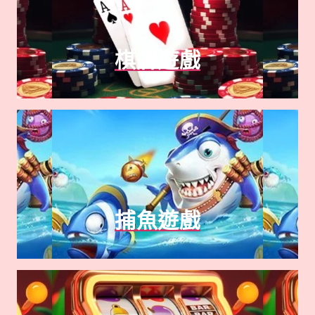
棋牌遊戲
捕魚遊戲