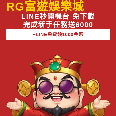
RG富遊娛樂城
LINE秒開機台 免下載
完成新手任務送6000
+LINE免費領1000金幣