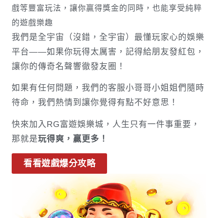
戲等豐富玩法，讓你贏得獎金的同時，也能享受純粹
的遊戲樂趣
我們是全宇宙（沒錯，全宇宙）最懂玩家心的娛樂
平台——如果你玩得太厲害，記得給朋友發紅包，
讓你的傳奇名聲響徹發友圈！
如果有任何問題，我們的客服小哥哥小姐姐們隨時
待命，我們熱情到讓你覺得有點不好意思！
快來加入RG富遊娛樂城，人生只有一件事重要，
那就是
玩得爽，贏更多！
看看遊戲爆分攻略