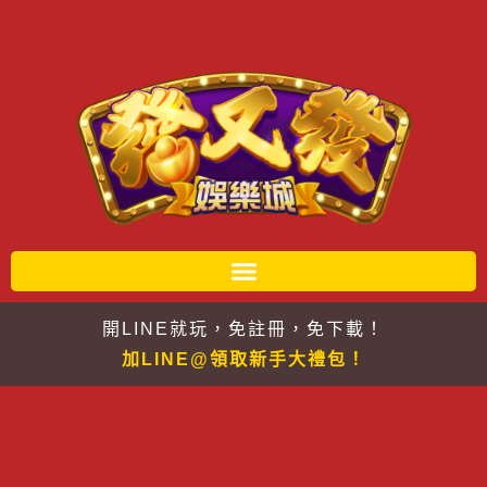
開LINE就玩，免註冊，免下載！
加LINE@領取新手大禮包！