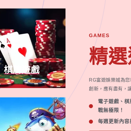
GAMES
精選
棋牌遊戲
RG富遊娛樂城為
創新，應有盡有，
電子遊戲、棋
戰無極限！
每週更新內容