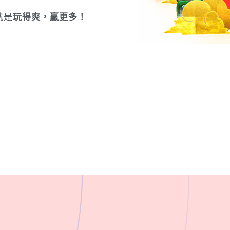
就是
玩得爽，贏更多！