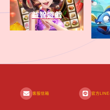
益智遊戲
客服信箱
官方LIN