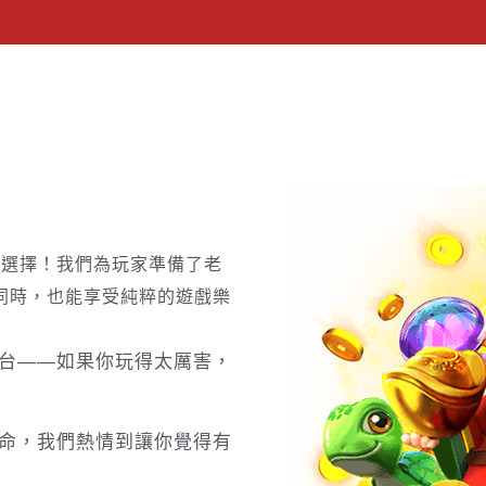
佳選擇！我們為玩家準備了老
同時，也能享受純粹的遊戲樂
台——如果你玩得太厲害，
命，我們熱情到讓你覺得有