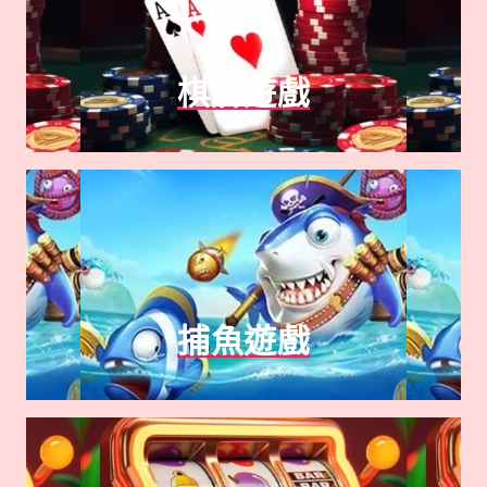
棋牌遊戲
捕魚遊戲