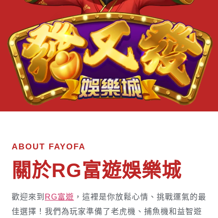
ABOUT FAYOFA
關於RG富遊娛樂城
歡迎來到
RG富遊
，這裡是你放鬆心情、挑戰運氣的最
佳選擇！我們為玩家準備了老虎機、捕魚機和益智遊