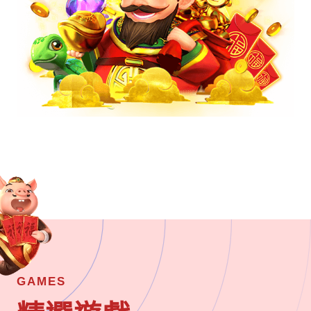
GAMES