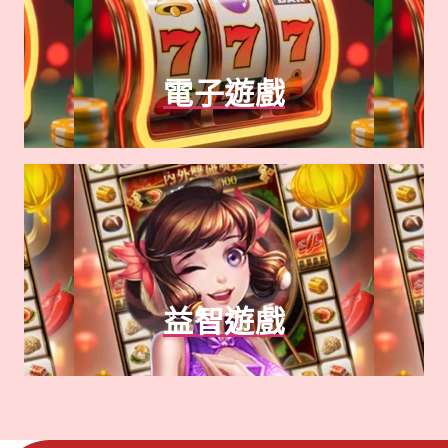
電子遊戲
益智遊戲