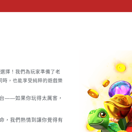
佳選擇！我們為玩家準備了老
同時，也能享受純粹的遊戲樂
台——如果你玩得太厲害，
命，我們熱情到讓你覺得有