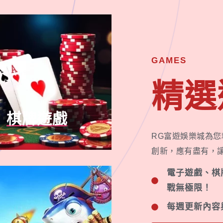
GAMES
精選
棋牌遊戲
RG富遊娛樂城為
創新，應有盡有，
電子遊戲、棋
戰無極限！
每週更新內容