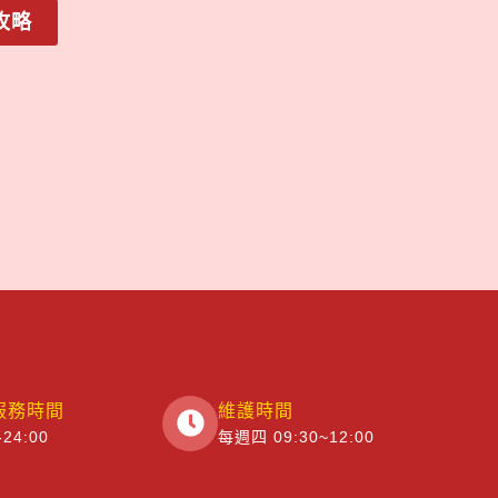
攻略
服務時間
維護時間
-24:00
每週四 09:30~12:00