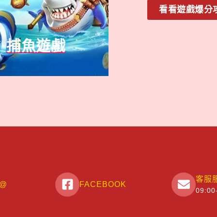
看看遊戲爆分
捕魚遊戲
客服
E@
FACEBOOK
09:00