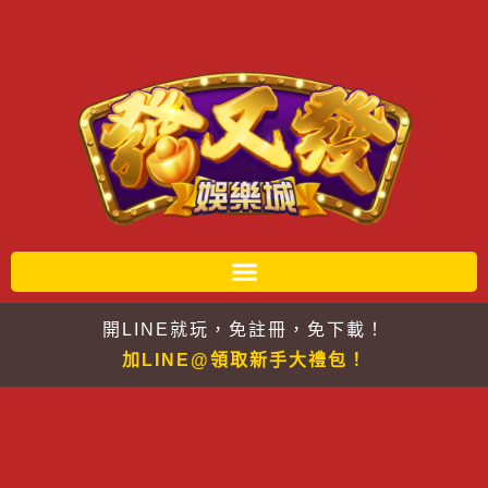
開LINE就玩，免註冊，免下載！
加LINE@領取新手大禮包！