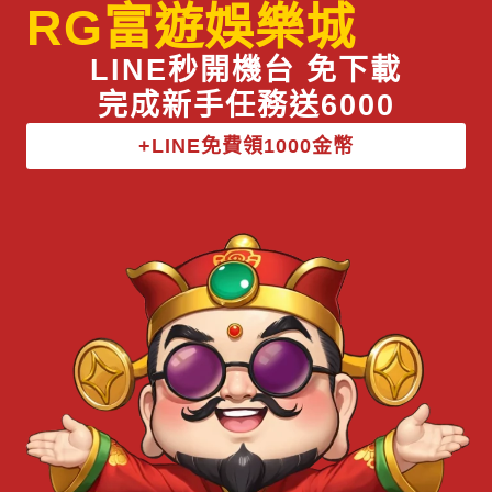
RG富遊娛樂城
LINE秒開機台 免下載
完成新手任務送6000
+LINE免費領1000金幣