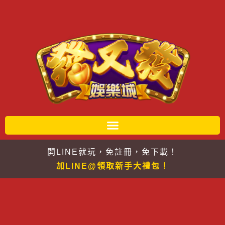
開LINE就玩，免註冊，免下載！
加LINE@領取新手大禮包！