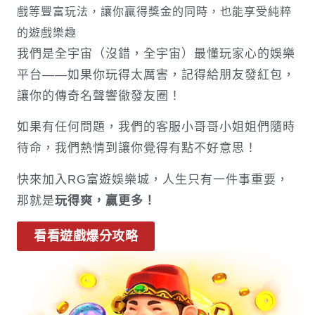
戲等豐富玩法，讓你贏得獎金的同時，也能享受純粹
的遊戲樂趣
我們是全宇宙（沒錯，全宇宙）最懂玩家心的娛樂
平台——如果你玩得太厲害，記得給朋友發紅包，
讓你的傳奇名聲響徹發友圈！
如果有任何問題，我們的客服小哥哥小姐姐們隨時
待命，我們熱情到讓你覺得有點不好意思！
快來加入RG富遊娛樂城，人生只有一件事重要，
那就是
玩得爽，贏更多！
看看遊戲爆分攻略