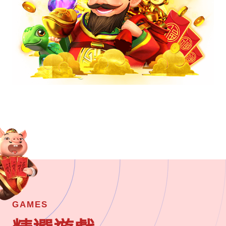
GAMES