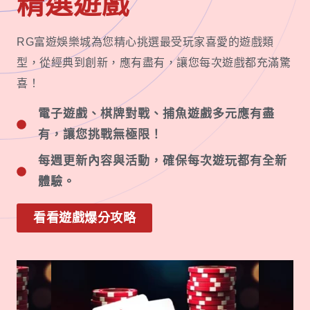
精選遊戲
RG富遊娛樂城為您精心挑選最受玩家喜愛的遊戲類
型，從經典到創新，應有盡有，讓您每次遊戲都充滿驚
喜！
電子遊戲、棋牌對戰、捕魚遊戲多元應有盡
有，讓您挑戰無極限！
每週更新內容與活動，確保每次遊玩都有全新
體驗。
看看遊戲爆分攻略