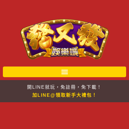
開LINE就玩，免註冊，免下載！
加LINE@領取新手大禮包！