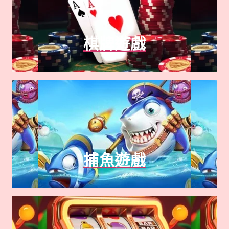
棋牌遊戲
捕魚遊戲