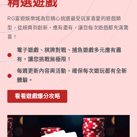
精選遊戲
RG富遊娛樂城為您精心挑選最受玩家喜愛的遊戲類
型，從經典到創新，應有盡有，讓您每次遊戲都充滿驚
喜！
電子遊戲、棋牌對戰、捕魚遊戲多元應有盡
有，讓您挑戰無極限！
每週更新內容與活動，確保每次遊玩都有全新
體驗。
看看遊戲爆分攻略