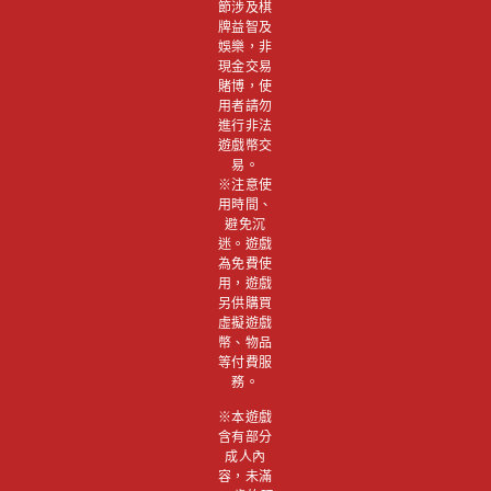
節涉及棋
牌益智及
娛樂，非
現金交易
賭博，使
用者請勿
進行非法
遊戲幣交
易。
※注意使
用時間、
避免沉
迷。遊戲
為免費使
用，遊戲
另供購買
虛擬遊戲
幣、物品
等付費服
務。
※本遊戲
含有部分
成人內
容，未滿