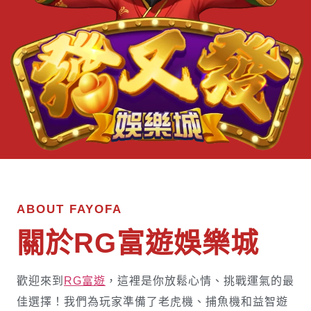
ABOUT FAYOFA
關於RG富遊娛樂城
歡迎來到
RG富遊
，這裡是你放鬆心情、挑戰運氣的最
佳選擇！我們為玩家準備了老虎機、捕魚機和益智遊